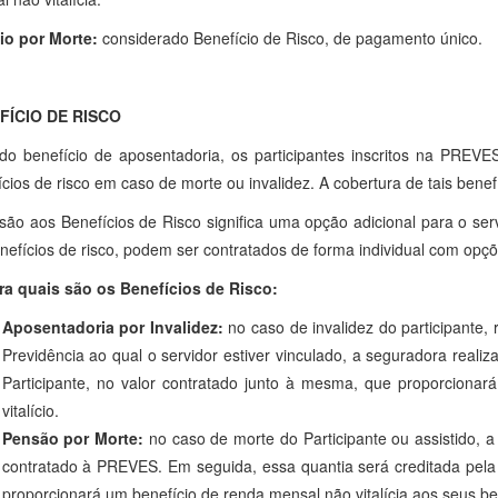
io por Morte:
considerado Benefício de Risco, de pagamento único.
FÍCIO DE RISCO
do benefício de aposentadoria, os participantes inscritos na PRE
ícios de risco em caso de morte ou invalidez. A cobertura de tais bene
são aos Benefícios de Risco significa uma opção adicional para o serv
nefícios de risco, podem ser contratados de forma individual com opçõ
ra quais são os Benefícios de Risco:
Aposentadoria por Invalidez:
no caso de invalidez do participante
Previdência ao qual o servidor estiver vinculado, a seguradora real
Participante, no valor contratado junto à mesma, que proporcionar
vitalício.
Pensão por Morte:
no caso de morte do Participante ou assistido, 
contratado à PREVES. Em seguida, essa quantia será creditada pel
proporcionará um benefício de renda mensal não vitalícia aos seus ben