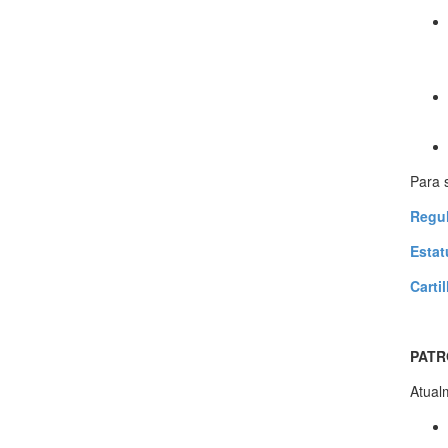
Para 
Regu
Estat
Carti
PATR
Atual