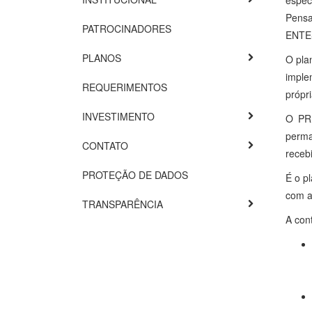
espec
Pensa
PATROCINADORES
ENTE
PLANOS
O pla
imple
REQUERIMENTOS
própr
INVESTIMENTO
O PRE
perma
CONTATO
receb
PROTEÇÃO DE DADOS
É o p
com a
TRANSPARÊNCIA
A con