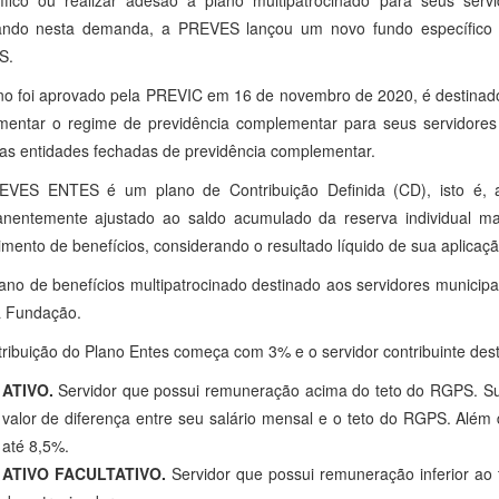
ífico ou realizar adesão a plano multipatrocinado para seus se
ndo nesta demanda, a PREVES lançou um novo fundo específico p
S.
no foi aprovado pela PREVIC em 16 de novembro de 2020, é destinado
mentar o regime de previdência complementar para seus servidore
ias entidades fechadas de previdência complementar.
VES ENTES é um plano de Contribuição Definida (CD), isto é, a
nentemente ajustado ao saldo acumulado da reserva individual mant
imento de benefícios, considerando o resultado líquido de sua aplicaçã
lano de benefícios multipatrocinado destinado aos servidores municipa
 Fundação.
tribuição do Plano Entes começa com 3% e o servidor contribuinte dest
ATIVO.
Servidor que possui remuneração acima do teto do RGPS. Su
valor de diferença entre seu salário mensal e o teto do RGPS. Além 
até 8,5%.
ATIVO FACULTATIVO.
Servidor que possui remuneração inferior ao