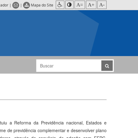
A=
A+
A-
rador
|
|
Mapa do Site
uiu a Reforma da Previdência nacional, Estados e
gime de previdência complementar e desenvolver plano