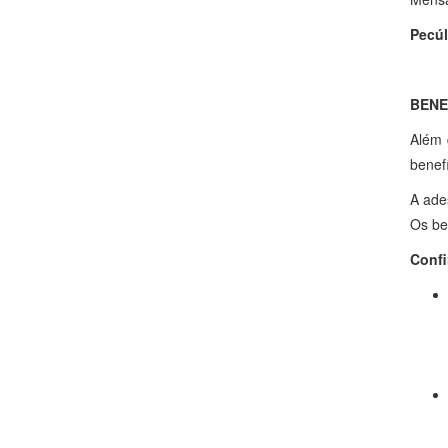
Pecúl
BENE
Além 
benef
A ade
Os be
Confi