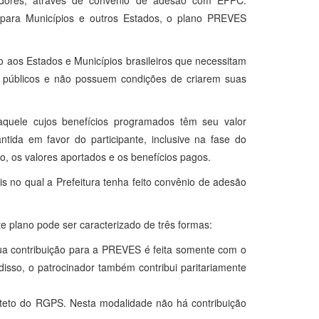
rvidores, através de convênio de adesão com EFPC.
ara Municípios e outros Estados, o plano PREVES
 aos Estados e Municípios brasileiros que necessitam
s públicos e não possuem condições de criarem suas
quele cujos benefícios programados têm seu valor
ida em favor do participante, inclusive na fase do
o, os valores aportados e os benefícios pagos.
is no qual a Prefeitura tenha feito convênio de adesão
e plano pode ser caracterizado de três formas:
a contribuição para a PREVES é feita somente com o
disso, o patrocinador também contribui paritariamente
 teto do RGPS. Nesta modalidade não há contribuição