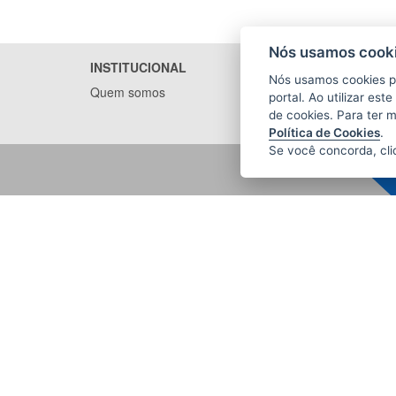
Nós usamos cooki
INSTITUCIONAL
Nós usamos cookies p
Quem somos
portal. Ao utilizar es
de cookies. Para ter 
Política de Cookies
.
Se você concorda, cl
FUNDAÇÃO DE PREVIDÊNCIA
COMPLEMENTAR DO ESTADO DO
ESPÍRITO SANTO (PREVES)
R. Marília de Rezende Scarton Coutinho,
180 - Salas 201 e 301, Ed. Fausto
Dallapicola - Enseada do Suá
CEP: 29050-410 - Vitória / ES
Tel.: 27 3322-9288
E-mail:
atendimento@preves.es.gov.br