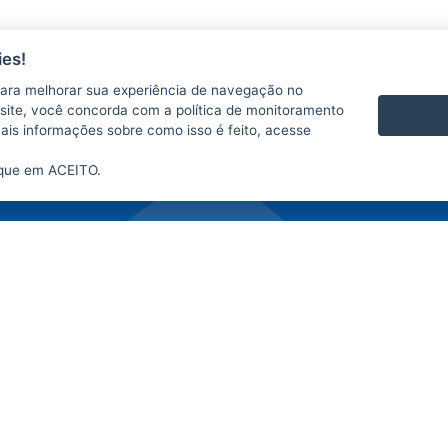
es!
CONTATO
ara melhorar sua experiência de navegação no
Central de atendimento
te site, você concorda com a política de monitoramento
Atendimento ao Participante
mais informações sobre como isso é feito, acesse
ique em ACEITO.
2015
- 2026
/ Desenvolvido pelo
PRODEST
utilizando o software livre
Orchard