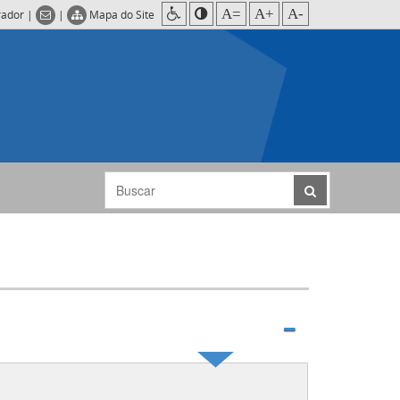
A=
A+
A-
rador
|
|
Mapa do Site