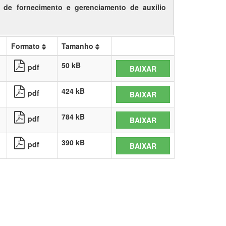
 de fornecimento e gerenciamento de auxílio
Formato
Tamanho
50 kB
pdf
BAIXAR
424 kB
pdf
BAIXAR
784 kB
pdf
BAIXAR
390 kB
pdf
BAIXAR