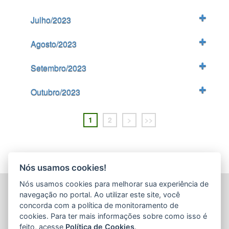
Julho/2023
Agosto/2023
Setembro/2023
Outubro/2023
1
2
>
>>
Nós usamos cookies!
Nós usamos cookies para melhorar sua experiência de
FUNDAÇÃO DE PREVIDÊNCIA COMPLEMENTAR DO
navegação no portal. Ao utilizar este site, você
ESTADO DO ESPÍRITO SANTO (PREVES)
concorda com a política de monitoramento de
R. Marília de Rezende Scarton Coutinho, 180 - Salas 201 e
cookies. Para ter mais informações sobre como isso é
301, Ed. Fausto Dallapicola - Enseada do Suá
feito, acesse
Política de Cookies
.