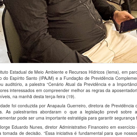
tituto Estadual de Meio Ambiente e Recursos Hídricos (Iema), em parc
o do Espírito Santo (IPAJM) e a Fundação de Previdência Complemen
u auditório, a palestra “Cenário Atual da Previdência e a Importân
dores interessados em compreender melhor as regras da aposentadori
íveis, na manhã desta terça-feira (19).
vidade foi conduzida por Anapaula Guerreiro, diretora de Previdência
s. As palestrantes abordaram o que a legislação prevê sobre 
ementar pode ser uma importante estratégia para garantir segurança fi
Jorge Eduardo Nunes, diretor Administrativo Financeiro em exercício
a tomada de decisão. “Essa iniciativa é fundamental para que nosso