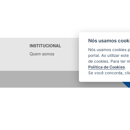
Nós usamos cooki
INSTITUCIONAL
Nós usamos cookies p
Quem somos
portal. Ao utilizar es
de cookies. Para ter 
Política de Cookies
.
Se você concorda, cl
FUNDAÇÃO DE PREVIDÊNCIA
COMPLEMENTAR DO ESTADO DO
ESPÍRITO SANTO (PREVES)
R. Marília de Rezende Scarton Coutinho,
180 - Salas 201 e 301, Ed. Fausto
Dallapicola - Enseada do Suá
CEP: 29050-410 - Vitória / ES