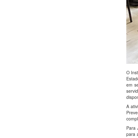
O Ins
Estad
em se
servi
dispon
A ati
Preve
compl
Para 
para 