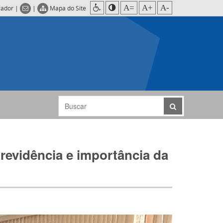
A=
A+
A-
rador
|
|
Mapa do Site
previdência e importância da