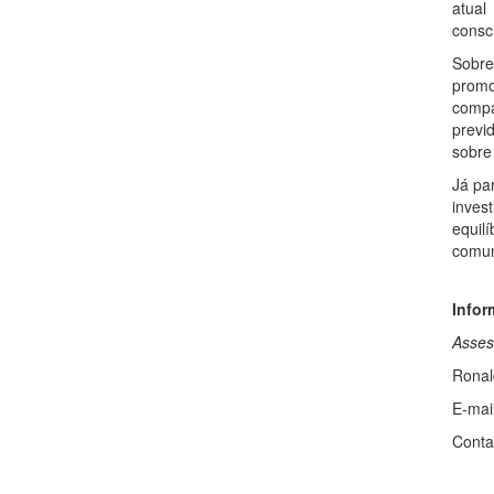
atual
consc
Sobre
promo
compa
previ
sobre
Já pa
inves
equil
comun
Infor
Asses
Ronal
E-mail
Conta