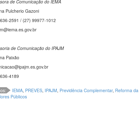
sora de Comunicação do IEMA
ina Pulcherio Gazoni
3636-2591
/
(27) 99977-1012
m@iema.es.gov.br
soria de Comunicação do IPAJM
ina Paixão
icacao@ipajm.es.gov.br
3636-4189
cos:
IEMA
,
PREVES
,
IPAJM
,
Previdência Complementar
,
Reforma da 
dores Públicos