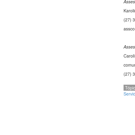
Asses
Karol
(27) 
assco
Asses
Carol
comun
(27) 
Tópi
Servi