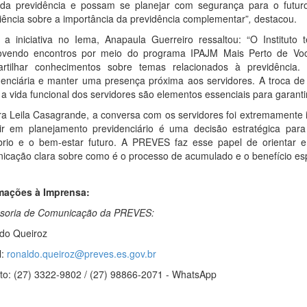
 da previdência e possam se planejar com segurança para o futuro.
iência sobre a importância da previdência complementar”
,
destacou.
 a iniciativa no Iema, Anapaula Guerreiro ressaltou: “O Instituto
vendo encontros por meio do programa IPAJM Mais Perto de Você 
rtilhar conhecimentos sobre temas relacionados à previdência.
denciária e manter uma presença próxima aos servidores. A troca de
 a vida funcional dos servidores são elementos essenciais para garanti
ra Leila Casagrande, a conversa com os servidores foi extremamente 
tir em planejamento previdenciário é uma decisão estratégica para
íbrio e o bem-estar futuro. A PREVES faz esse papel de orientar e
icação clara sobre como é o processo de acumulado e o benefício es
mações à Imprensa:
soria de Comunicação da PREVES:
do Queiroz
:
ronaldo.queiroz@preves.es.gov.br
to: (27) 3322-9802 / (27) 98866-2071 - WhatsApp